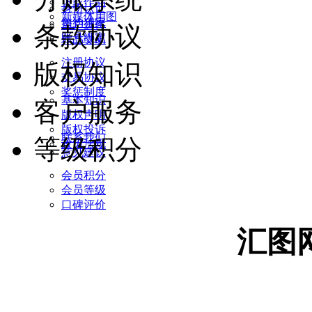
下载作品
身份认证
新媒体用图
签约独家
用户进件
条款协议
账号绑定
作品交易
注册协议
版权知识
交易协议
奖惩制度
基本知识
客户服务
版权声明
版权投诉
联系我们
等级积分
政策法规
意见建议
会员积分
会员等级
口碑评价
汇图