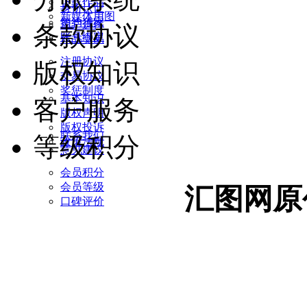
下载作品
身份认证
新媒体用图
签约独家
用户进件
条款协议
账号绑定
作品交易
注册协议
版权知识
交易协议
奖惩制度
基本知识
客户服务
版权声明
版权投诉
联系我们
等级积分
政策法规
意见建议
会员积分
会员等级
汇图网原
口碑评价