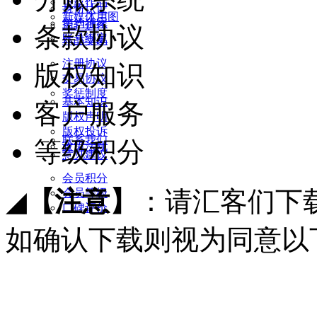
下载作品
身份认证
新媒体用图
签约独家
用户进件
条款协议
账号绑定
作品交易
注册协议
版权知识
交易协议
奖惩制度
基本知识
客户服务
版权声明
版权投诉
联系我们
等级积分
政策法规
意见建议
会员积分
◢
【注意】
：请汇客们下
会员等级
口碑评价
如确认下载则视为同意以