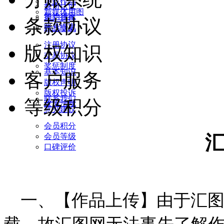
下载作品
身份认证
新媒体用图
签约独家
用户进件
条款协议
账号绑定
作品交易
注册协议
版权知识
交易协议
奖惩制度
基本知识
客户服务
版权声明
版权投诉
联系我们
等级积分
政策法规
意见建议
会员积分
会员等级
口碑评价
一、【作品上传】由于汇图