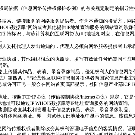
局依据《信息网络传播权保护条例》的有关规定制定的指导性
搜索、链接服务的网络服务提供者。作为本通知的接受方，网络服
WHOIS数据库”网站或者其他提供IP地址查询服务的网站查询
字符标识，与该计算机的互联网协议(IP)地址相对应，在信息
。
利人委托代理人发出通知的，代理人必须向网络服务提供者出示
营业执照，其他组织相应的执照等。填写有效证件号码需同时注
号码。
络上传播其作品、表演、录音录像制品，侵犯权利人的信息网络
法》第四条，非经营性互联网信息服务提供者向国家信息产业主
或许可证号一般会在网站首页底部显示，登陆信息产业部ICP-
按照TCP/IP协议（传输控制协议/Internet协议）规定，
IP地址可以通过IP WHOIS数据库等IP地址查询服务的网站查询。
者删除改变其权利管理电子信息的作品、表演、录音录像制品。
即：浏览器顶部地址框中显示的信息。该信息对应网络内容的位置。如“htt
息网络传播权或者删除改变其权利管理电子信息的客观情况。证
权证明、代理人授权委托书等证明文件。填写证明材料应以附件