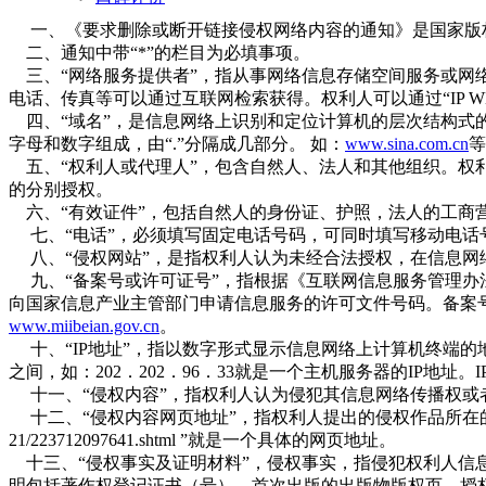
一、《要求删除或断开链接侵权网络内容的通知》是国家版权
二、通知中带“*”的栏目为必填事项。
三、“网络服务提供者”，指从事网络信息存储空间服务或网络
电话、传真等可以通过互联网检索获得。权利人可以通过“IP 
四、“域名”，是信息网络上识别和定位计算机的层次结构式的
字母和数字组成，由“.”分隔成几部分。 如：
www.sina.com.cn
等
五、“权利人或代理人”，包含自然人、法人和其他组织。权
的分别授权。
六、“有效证件”，包括自然人的身份证、护照，法人的工商
七、“电话”，必须填写固定电话号码，可同时填写移动电话
八、“侵权网站”，是指权利人认为未经合法授权，在信息网
九、“备案号或许可证号”，指根据《互联网信息服务管理办
向国家信息产业主管部门申请信息服务的许可文件号码。备案号
www.miibeian.gov.cn
。
十、“IP地址”，指以数字形式显示信息网络上计算机终端的地址。
之间，如：202．202．96．33就是一个主机服务器的IP地址。
十一、“侵权内容”，指权利人认为侵犯其信息网络传播权或
十二、“侵权内容网页地址”，指权利人提出的侵权作品所在的具体网络地址。
21/223712097641.shtml ”就是一个具体的网页地址。
十三、“侵权事实及证明材料”，侵权事实，指侵犯权利人信
明包括著作权登记证书（号）、首次出版的出版物版权页、授