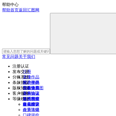
帮助中心
帮助首页
返回汇图网
常见问题
关于我们
注册认证
发布交易
注册
分账系统
登录
上传作品
条款协议
账户密码
下载作品
用户进件
版权知识
安全设置
新媒体用图
作品交易
注册协议
客户服务
身份认证
交易协议
基本知识
等级积分
签约独家
奖惩制度
版权声明
联系我们
账号绑定
版权投诉
意见建议
会员积分
政策法规
会员等级
口碑评价