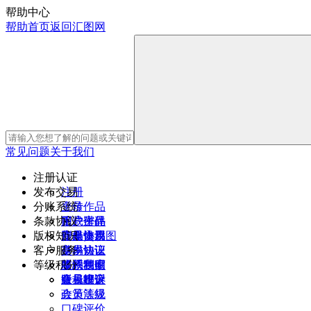
帮助中心
帮助首页
返回汇图网
常见问题
关于我们
注册认证
发布交易
注册
分账系统
登录
上传作品
条款协议
账户密码
下载作品
用户进件
版权知识
安全设置
新媒体用图
作品交易
注册协议
客户服务
身份认证
交易协议
基本知识
等级积分
签约独家
奖惩制度
版权声明
联系我们
账号绑定
版权投诉
意见建议
会员积分
政策法规
会员等级
口碑评价